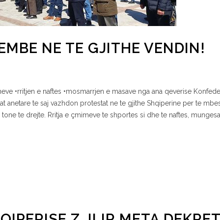
EMBE NE TE GJITHE VENDIN!
imeve •rritjen e naftes •mosmarrjen e masave nga ana qeverise Konfede
at anetare te saj vazhdon protestat ne te gjithe Shqiperine per te mbe
 tone te drejte. Rritja e çmimeve te shportes si dhe te naftes, munges
HQIPERISE Z. ILIR META DEKRE