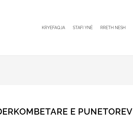
KRYEFAQJA
STAFI YNË
RRETH NESH
 NDERKOMBETARE E PUNETOREV