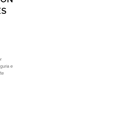
ES
r
guria e
 te