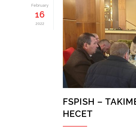
February
16
2022
FSPISH – TAKIM
HECET