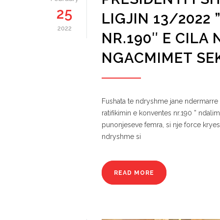
25
LIGJIN 13/2022
2022
NR.190″ E CIL
NGACMIMET SEK
Fushata te ndryshme jane ndermarre n
ratifikimin e konventes nr.190 ” ndal
punonjeseve femra, si nje force kryes
ndryshme si
READ MORE