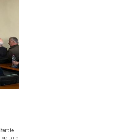
erit te
vizita ne