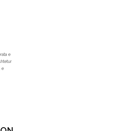
rata e
shtetur
a e
TON