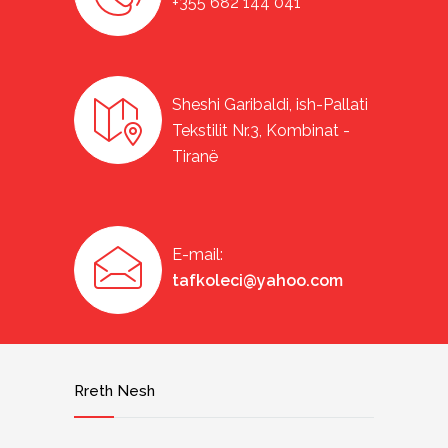
+355 682 144 041
Sheshi Garibaldi, ish-Pallati
Tekstilit Nr.3, Kombinat -
Tiranë
E-mail:
tafkoleci@yahoo.com
Rreth Nesh