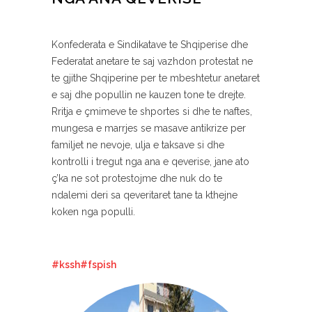
Konfederata e Sindikatave te Shqiperise dhe
Federatat anetare te saj vazhdon protestat ne
te gjithe Shqiperine per te mbeshtetur anetaret
e saj dhe popullin ne kauzen tone te drejte.
Rritja e çmimeve te shportes si dhe te naftes,
mungesa e marrjes se masave antikrize per
familjet ne nevoje, ulja e taksave si dhe
kontrolli i tregut nga ana e qeverise, jane ato
ç’ka ne sot protestojme dhe nuk do te
ndalemi deri sa qeveritaret tane ta kthejne
koken nga populli.
#kssh#fspish