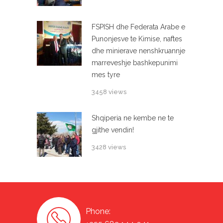
FSPISH dhe Federata Arabe e
Punonjesve te Kimise, naftes
dhe minierave nenshkruannje
marreveshje bashkepunimi
mes tyre
3458 views
Shqiperia ne kembe ne te
gjithe vendin!
3428 views
Phone: