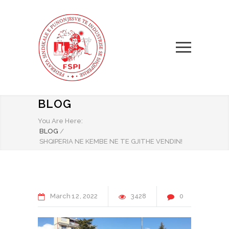
BLOG
You Are Here:
BLOG
/
SHQIPERIA NE KEMBE NE TE GJITHE VENDIN!
March
12
2022
3428
0