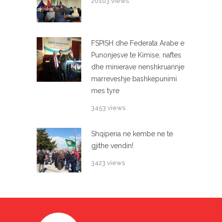
20103 views
FSPISH dhe Federata Arabe e
Punonjesve te Kimise, naftes
dhe minierave nenshkruannje
marreveshje bashkepunimi
mes tyre
3453 views
Shqiperia ne kembe ne te
gjithe vendin!
3423 views