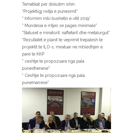
Tematikat per diskutim ishin:
“Projektligj nxitja e punesimit”
” Informim mbi buxhetin e vitit 2019″
” Mundesia e rritjes se pages minimale”
“Statuset e minatorit, naftetarit dhe metalurgut”
“Rezultatet e planit te veprimit trepalesh te
projektit te ILO-s, miratuar ne mbledhjen e
pare te KKP
” ceshtje te propozuara nga pala
punedhenese”
” Ceshtje te propozuara nga pala
punemarrese”