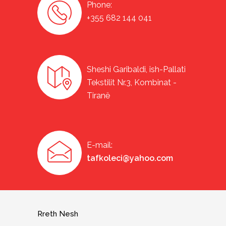
Phone:
+355 682 144 041
Sheshi Garibaldi, ish-Pallati
Tekstilit Nr.3, Kombinat -
Tiranë
E-mail:
tafkoleci@yahoo.com
Rreth Nesh