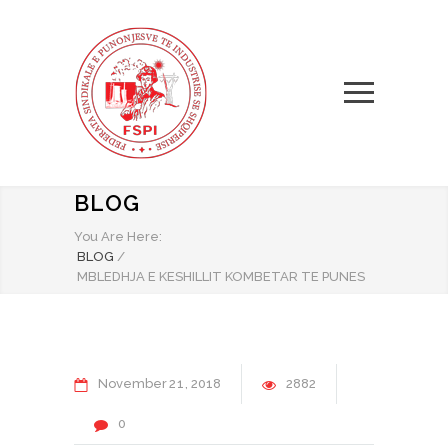
BLOG
You Are Here:
BLOG
/
MBLEDHJA E KESHILLIT KOMBETAR TE PUNES
November
21
2018
2882
0