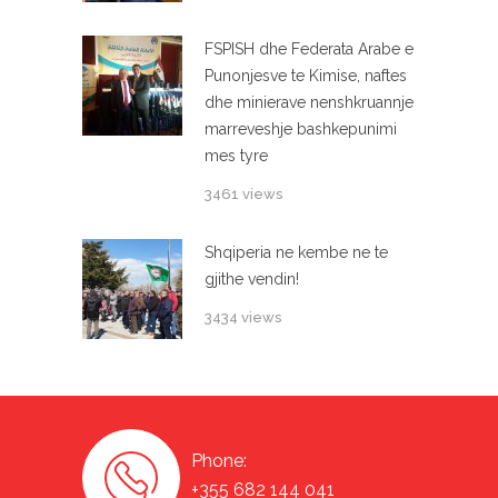
FSPISH dhe Federata Arabe e
Punonjesve te Kimise, naftes
dhe minierave nenshkruannje
marreveshje bashkepunimi
mes tyre
3461 views
Shqiperia ne kembe ne te
gjithe vendin!
3434 views
Phone:
+355 682 144 041