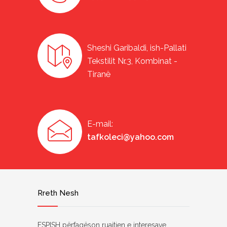
Sheshi Garibaldi, ish-Pallati
Tekstilit Nr.3, Kombinat -
Tiranë
E-mail:
tafkoleci@yahoo.com
Rreth Nesh
FSPISH përfaqëson ruajtjen e interesave