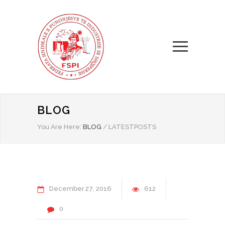
BLOG
You Are Here:
BLOG
/
LATESTPOSTS
December
27
2016
612
0