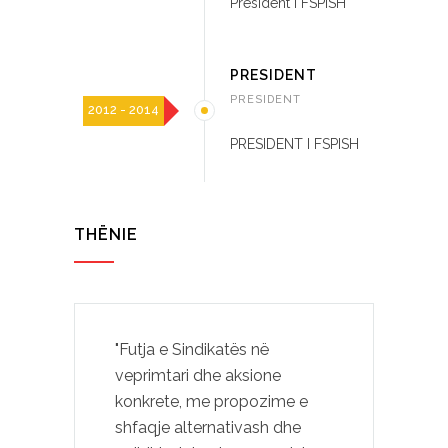
President i FSPISH
PRESIDENT
PRESIDENT
2012 - 2014
PRESIDENT I FSPISH
THËNIE
"Futja e Sindikatës në
veprimtari dhe aksione
konkrete, me propozime e
shfaqje alternativash dhe