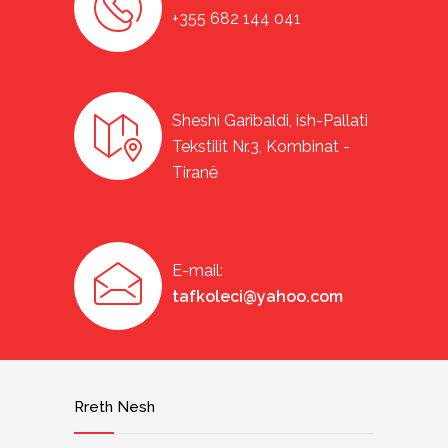
+355 682 144 041
Sheshi Garibaldi, ish-Pallati
Tekstilit Nr.3, Kombinat -
Tiranë
E-mail:
tafkoleci@yahoo.com
Rreth Nesh