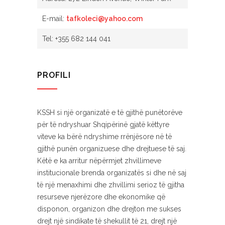
E-mail:
tafkoleci@yahoo.com
Tel: +355 682 144 041
PROFILI
KSSH si një organizatë e të gjithë punëtorëve
për të ndryshuar Shqipërinë gjatë këttyre
viteve ka bërë ndryshime rrënjësore në të
gjithë punën organizuese dhe drejtuese të saj.
Këtë e ka arritur nëpërmjet zhvillimeve
institucionale brenda organizatës si dhe në saj
të një menaxhimi dhe zhvillimi serioz të gjitha
resurseve njerëzore dhe ekonomike që
disponon, organizon dhe drejton me sukses
drejt një sindikate të shekullit të 21, drejt një