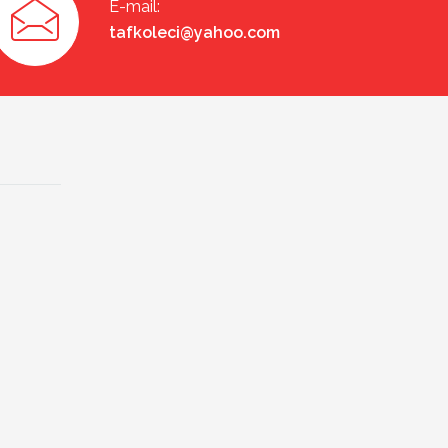
E-mail:
tafkoleci@yahoo.com