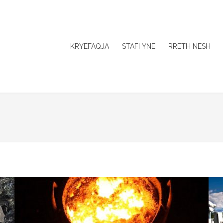
KRYEFAQJA
STAFI YNË
RRETH NESH