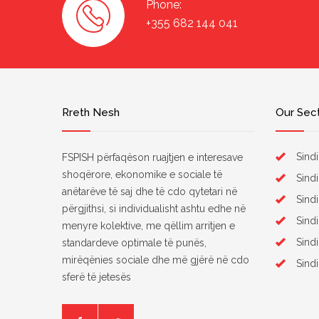
Phone:
+355 682 144 041
Rreth Nesh
Our Sec
Sindi
FSPISH përfaqëson ruajtjen e interesave
shoqërore, ekonomike e sociale të
Sindi
anëtarëve të saj dhe të cdo qytetari në
Sindi
përgjithsi, si individualisht ashtu edhe në
Sind
menyre kolektive, me qëllim arritjen e
Sindi
standardeve optimale të punës,
mirëqënies sociale dhe më gjërë në cdo
Sind
sferë të jetesës