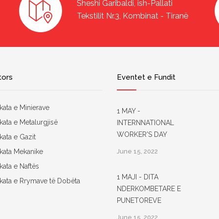
Sheshi Garibaldi, ish-Pallati
Tekstilit Nr.3, Kombinat - Tiranë
tors
Eventet e Fundit
kata e Minierave
1 MAY -
kata e Metalurgjisë
INTERNNATIONAL
WORKER'S DAY
kata e Gazit
ikata Mekanike
June 15, 2022
kata e Naftës
1 MAJI - DITA
ikata e Rrymave të Dobëta
NDERKOMBETARE E
PUNETOREVE
June 15, 2022