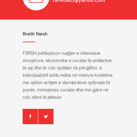
tafkoleci@yahoo.com
Rreth Nesh
FSPISH përfaqëson ruajtjen e interesave
shoqërore, ekonomike e sociale të anëtarëve
të saj dhe të cdo qytetari në përgjithsi, si
individualisht ashtu edhe në menyre kolektive,
me qëllim arritjen e standardeve optimale të
punës, mirëqënies sociale dhe më gjërë në
cdo sferë të jetesës